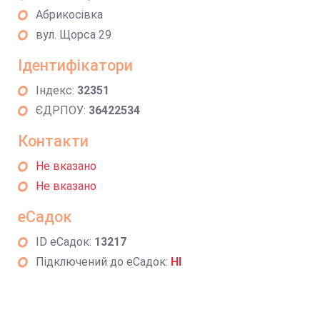
Абрикосівка
вул. Щорса 29
Ідентифікатори
Індекс:
32351
ЄДРПОУ:
36422534
Контакти
Не вказано
Не вказано
еСадок
ID еСадок:
13217
Підключений до еСадок:
НІ