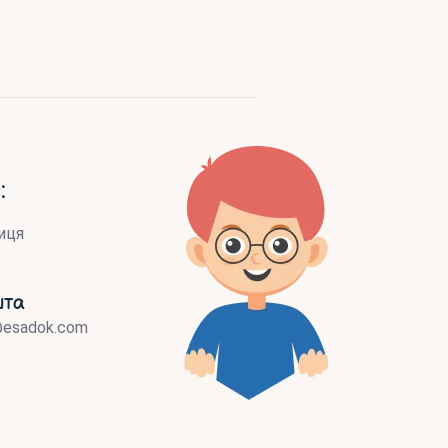
:
иця
шта
@esadok.com