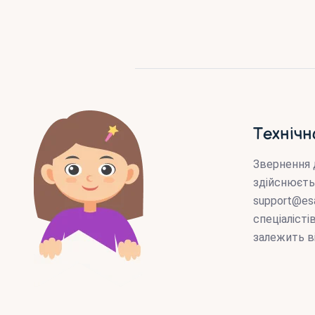
Технічн
Звернення 
здійснюєть
support@es
спеціаліст
залежить в