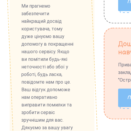
Ми прагнемо
забезпечити
найкращий досвід
користувача, тому
дуже цінуємо вашу
Дош
допомогу в покращенні
нав
нашого сервісу. Якщо
ви помітили будь-які
Прива
неточності або збої у
закла
роботі, будь ласка,
"Остр
повідомте нам про це.
Ваш відгук допоможе
нам оперативно
виправити помилки та
зробити сервіс
зручнішим для вас.
Дякуємо за вашу увагу