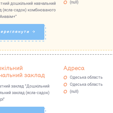
(null)
тний дошкільний навчальний
д (ясла-садок) комбінованого
"Анавім+"
Переглянути
кільний
Адреса
чальний заклад
Одеська область
Одеська область
тний заклад "Дошкільний
(null)
льний заклад (ясла-садок)
рі"