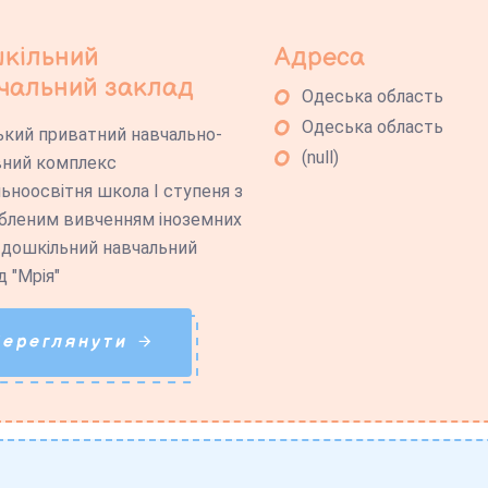
кільний
Адреса
чальний заклад
Одеська область
Одеська область
кий приватний навчально-
(null)
ний комплекс
льноосвітня школа І ступеня з
бленим вивченням іноземних
 дошкільний навчальний
д "Мрія"
Переглянути