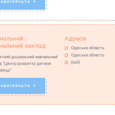
Переглянути
кільний
Адреса
чальний заклад
Одеська область
Одеська область
тний дошкільний навчальний
(null)
д "Центр розвитку дитини
івець"
Переглянути