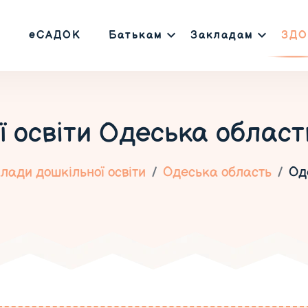
еСАДОК
Батькам
Закладам
ЗДО
ї освіти
Одеська област
лади дошкільної освіти
Одеська область
Од