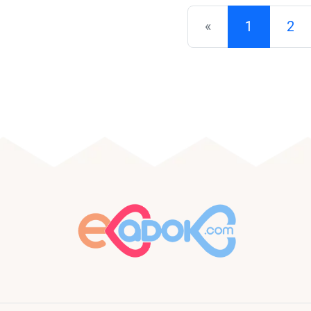
«
1
2