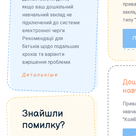
прива
якщо ваш дошкільний
закла
навчальний заклад не
типу 
підключений до системи
електронної черги.
Рекомендації для
батьків щодо подальших
кроків та варіанти
вирішення проблеми.
Детальніше
Дош
нав
Прива
Знайшли
навча
"Коліб
помилку?