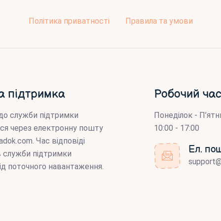
Політика приватності
Правила та умови
а підтримка
Робочий час
до служби підтримки
Понеділок - П’ятн
ся через електронну пошту
10:00 - 17:00
adok.com
. Час відповіді
Ел. по
ів служби підтримки
support
ід поточного навантаження.