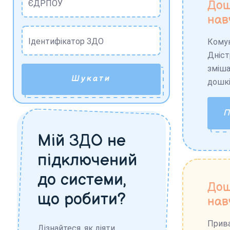
Дош
ЄДРПОУ
нав
Ідентифікатор ЗДО
Комун
Дніст
зміша
Шукати
дошкі
Мій ЗДО не
підключений
до системи,
Дош
що робити?
нав
Прива
Дізнайтеся, як діяти,