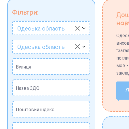
Фільтри:
Дош
нав
Одеська область
Одесь
вихов
Одеська область
"Зага
погли
мов -
Вулиця
закла
Назва ЗДО
Поштовий індекс