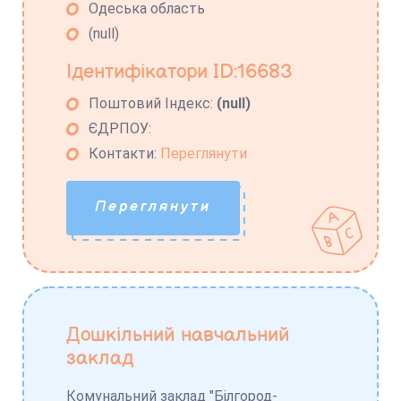
Одеська область
(null)
Ідентифікатори ID:16683
Поштовий Індекс:
(null)
ЄДРПОУ:
Контакти:
Переглянути
Переглянути
Дошкільний навчальний
заклад
Комунальний заклад "Білгород-