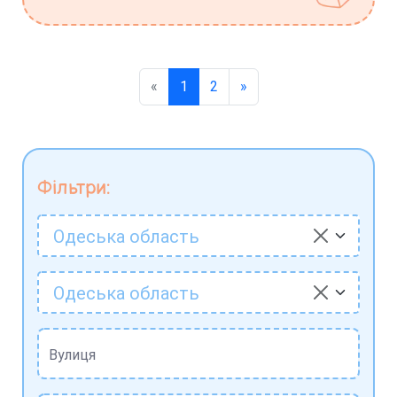
«
1
2
»
Фільтри:
Одеська область
Одеська область
Вулиця