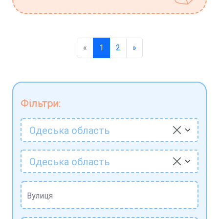
«
1
2
»
Фільтри:
Одеська область
Одеська область
Вулиця