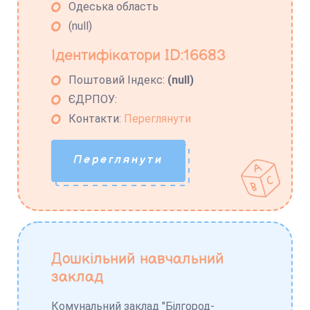
Одеська область
(null)
Ідентифікатори ID:16683
Поштовий Індекс:
(null)
ЄДРПОУ:
Контакти:
Переглянути
Переглянути
Дошкільний навчальний
заклад
Комунальний заклад "Білгород-