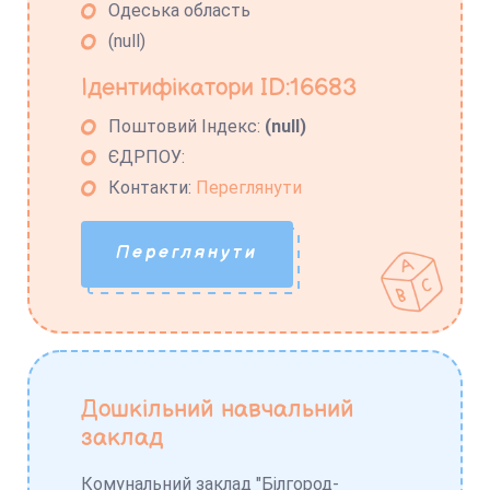
Одеська область
(null)
Ідентифікатори ID:16683
Поштовий Індекс:
(null)
ЄДРПОУ:
Контакти:
Переглянути
Переглянути
Дошкільний навчальний
заклад
Комунальний заклад "Білгород-