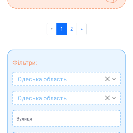
«
1
2
»
Фільтри:
Одеська область
Одеська область
Вулиця