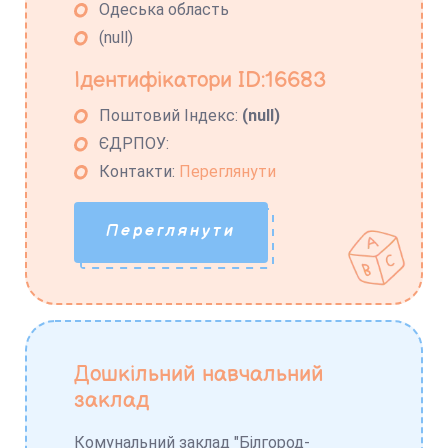
Одеська область
(null)
Ідентифікатори ID:16683
Поштовий Індекс:
(null)
ЄДРПОУ:
Контакти:
Переглянути
Переглянути
Дошкільний навчальний
заклад
Комунальний заклад "Білгород-