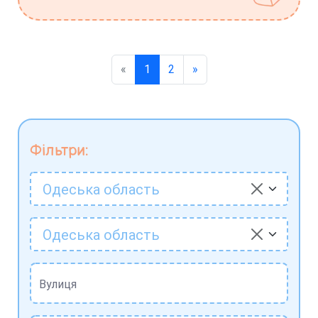
«
1
2
»
Фільтри:
Одеська область
Одеська область
Вулиця