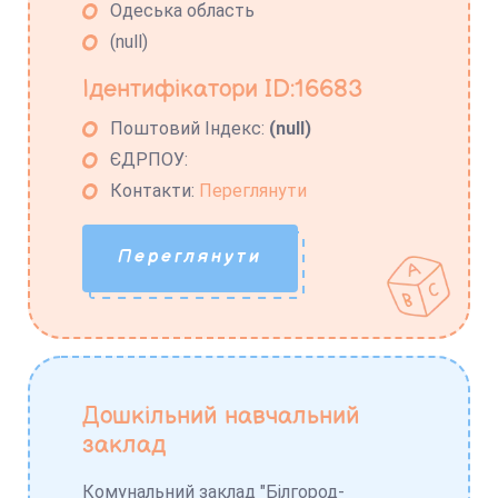
Одеська область
(null)
Ідентифікатори ID:16683
Поштовий Індекс:
(null)
ЄДРПОУ:
Контакти:
Переглянути
Переглянути
Дошкільний навчальний
заклад
Комунальний заклад "Білгород-