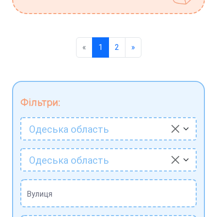
«
1
2
»
Фільтри:
Одеська область
Одеська область
Вулиця