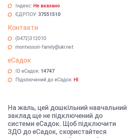
Індекс:
Не вказано
ЄДРПОУ:
37551510
Контакти
(0472)312010
montessori-family@ukr.net
еСадок
ID еСадок:
14747
Підключений до еСадок:
НІ
На жаль, цей дошкільний навчальний
заклад ще не підключений до
системи еСадок. Щоб підключити
ЗДО до еСадок, скористайтеся