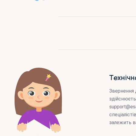
Технічн
Звернення 
здійснюєть
support@es
спеціаліст
залежить в