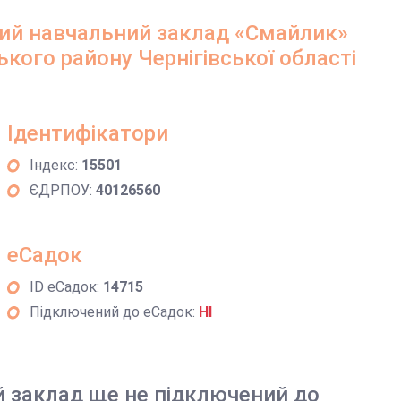
ий навчальний заклад «Смайлик»
ького району Чернігівської області
Ідентифікатори
Індекс:
15501
ЄДРПОУ:
40126560
еСадок
ID еСадок:
14715
Підключений до еСадок:
НІ
й заклад ще не підключений до