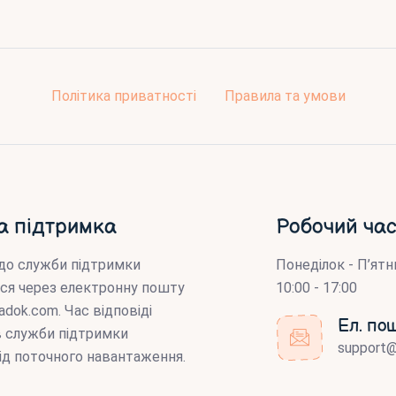
Політика приватності
Правила та умови
а підтримка
Робочий час
до служби підтримки
Понеділок - П’ятн
ся через електронну пошту
10:00 - 17:00
adok.com
. Час відповіді
Ел. по
ів служби підтримки
support
ід поточного навантаження.