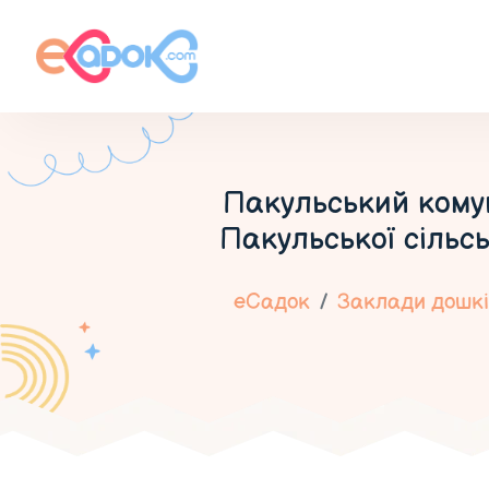
Пакульський кому
Пакульської сільсь
еСадок
Заклади дошкіл