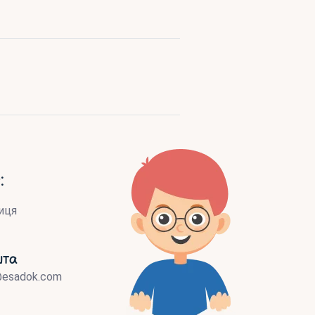
:
иця
шта
@esadok.com