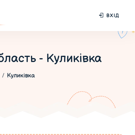
ВХІД
бласть - Куликівка
Куликівка