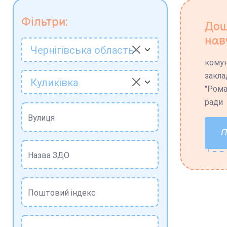
Фільтри:
Дош
нав
Чернігівська область
комун
закла
Куликівка
"Рома
ради
Вулиця
Назва ЗДО
Поштовий індекс