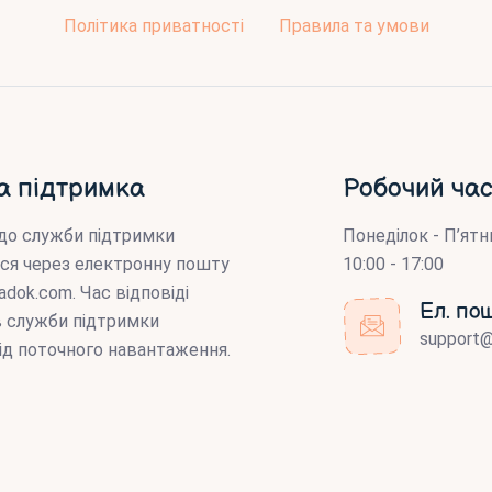
Політика приватності
Правила та умови
а підтримка
Робочий час
до служби підтримки
Понеділок - П’ятн
ся через електронну пошту
10:00 - 17:00
adok.com
. Час відповіді
Ел. по
ів служби підтримки
support
ід поточного навантаження.