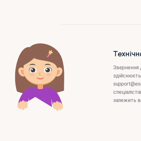
Технічн
Звернення 
здійснюєть
support@es
спеціаліст
залежить в