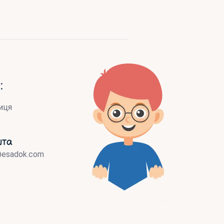
:
иця
шта
@esadok.com