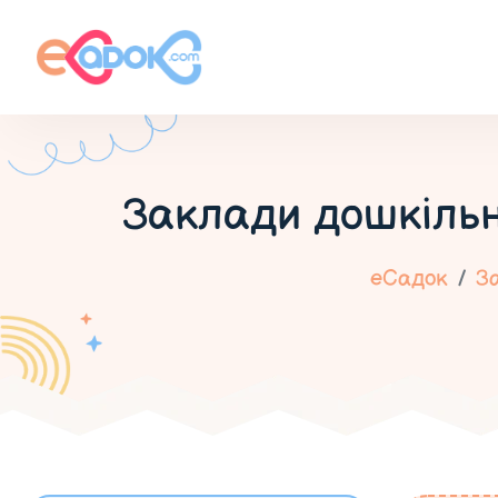
Заклади дошкільн
еСадок
За