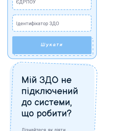
ЄДРПОУ
Ідентифікатор ЗДО
Шукати
Мій ЗДО не
підключений
до системи,
що робити?
Дізнайтеся, як діяти,