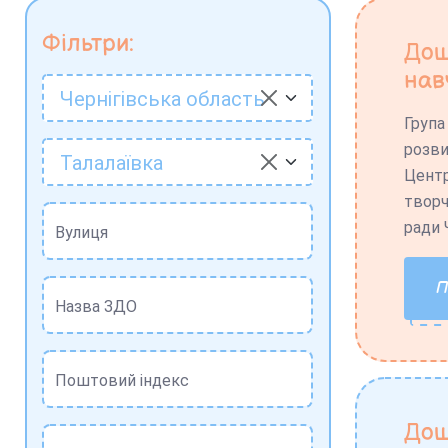
Фільтри:
Дош
нав
Чернігівська область
Група
розви
Талалаївка
Центр
творч
ради 
Вулиця
Назва ЗДО
Поштовий індекс
Дош