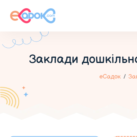
Заклади дошкільно
еСадок
За