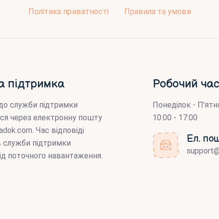
Політика приватності
Правила та умови
а підтримка
Робочий час
до служби підтримки
Понеділок - П’ятн
ся через електронну пошту
10:00 - 17:00
adok.com
. Час відповіді
Ел. по
ів служби підтримки
support
ід поточного навантаження.