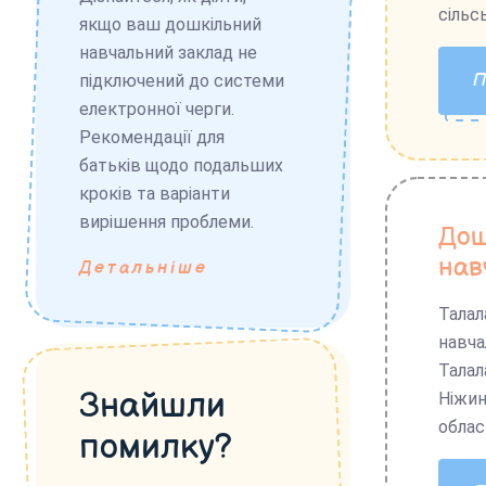
сільс
якщо ваш дошкільний
навчальний заклад не
підключений до системи
електронної черги.
Рекомендації для
батьків щодо подальших
кроків та варіанти
вирішення проблеми.
Дош
нав
Детальніше
Талал
навча
Талал
Знайшли
Ніжин
облас
помилку?