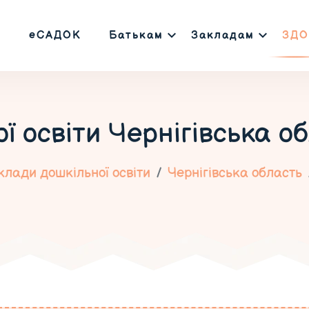
еСАДОК
Батькам
Закладам
ЗДО
ї освіти
Чернігівська о
клади дошкільної освіти
Чернігівська область