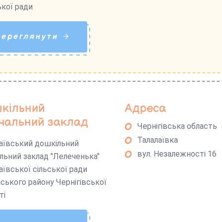
ької ради
Переглянути
кільний
Адреса
чальний заклад
Чернігівська область
Талалаївка
аївський дошкільний
вул. Незалежності 16
льний заклад "Лелеченька"
аївської сільської ради
ського району Чернігівської
ті