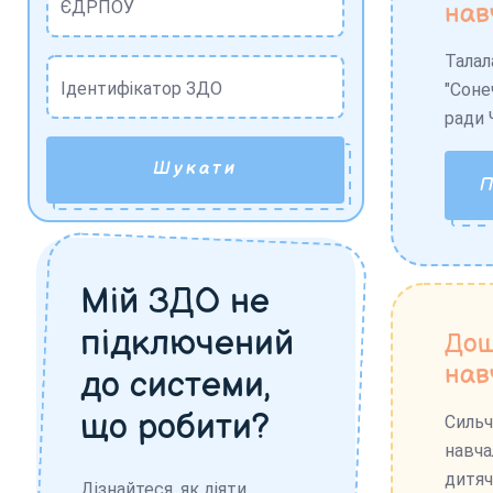
ЄДРПОУ
нав
Талал
Ідентифікатор ЗДО
"Соне
ради 
Шукати
Мій ЗДО не
підключений
Дош
нав
до системи,
що робити?
Сильч
навча
дитяч
Дізнайтеся, як діяти,