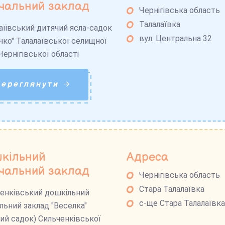
чальний заклад
Чернігівська область
Талалаївка
аїівський дитячий ясла-садок
вул. Центральна 32
чко" Талалаївської селищної
Чернігівської області
Переглянути
кільний
Адреса
чальний заклад
Чернігівська область
Стара Талалаївка
енківський дошкільний
с-ще Стара Талалаївка
льний заклад "Веселка"
ий садок) Сильченківської