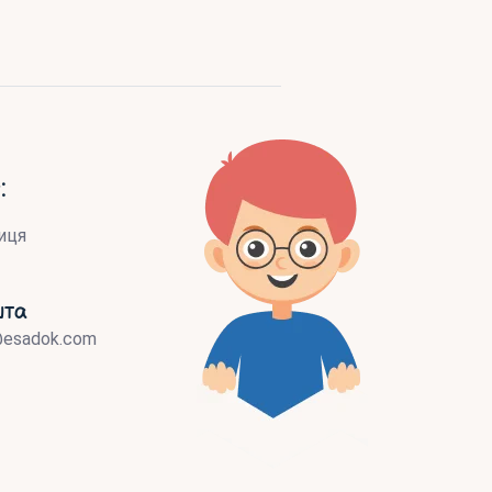
:
иця
шта
@esadok.com