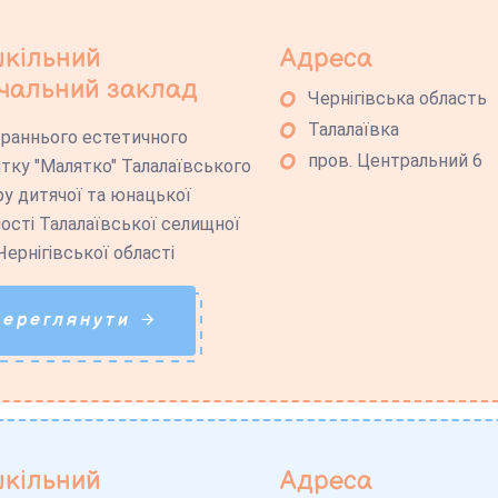
кільний
Адреса
чальний заклад
Чернігівська область
Талалаївка
 раннього естетичного
пров. Центральний 6
тку "Малятко" Талалаївського
у дитячої та юнацької
ості Талалаївської селищної
Чернігівської області
Переглянути
кільний
Адреса