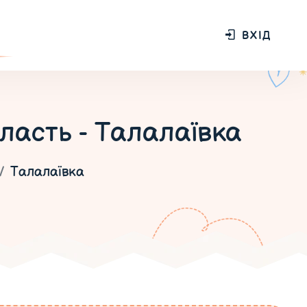
ВХІД
бласть - Талалаївка
Талалаївка