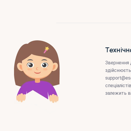
Технічн
Звернення 
здійснюєть
support@es
спеціаліст
залежить в