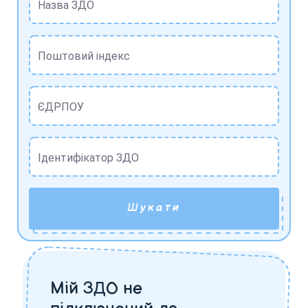
Назва ЗДО
Поштовий індекс
ЄДРПОУ
Ідентифікатор ЗДО
Шукати
Мій ЗДО не