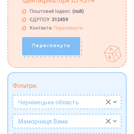
Ідентифікатори ID:9374
Поштовий Індекс:
(null)
ЄДРПОУ:
312459
Контакти:
Переглянути
Переглянути
Фільтри:
Чернівецька область
Маморниця Вама