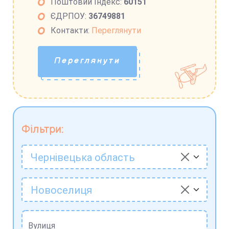
Поштовий Індекс:
60151
ЄДРПОУ:
36749881
Контакти:
Переглянути
Переглянути
Фільтри:
Чернівецька область
Новоселиця
Вулиця