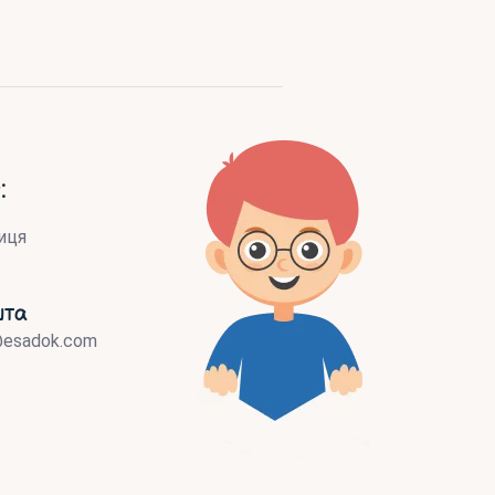
:
иця
шта
@esadok.com