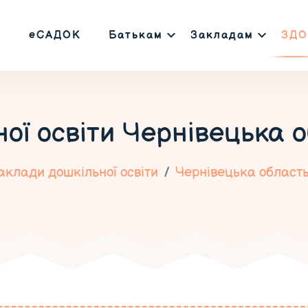
еСАДОК
Батькам
Закладам
ЗДО
ої освіти
Чернівецька о
аклади дошкільної освіти
Чернівецька област