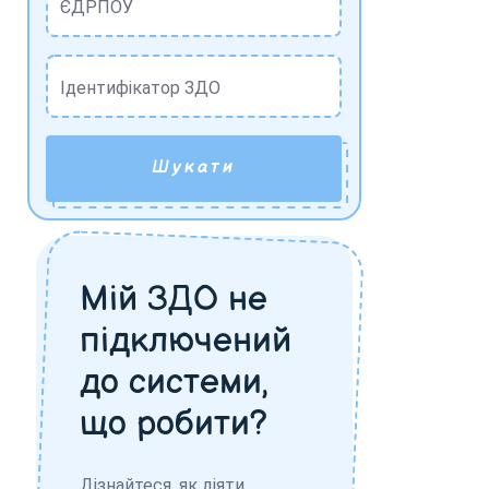
ЄДРПОУ
Ідентифікатор ЗДО
Шукати
Мій ЗДО не
підключений
до системи,
що робити?
Дізнайтеся, як діяти,