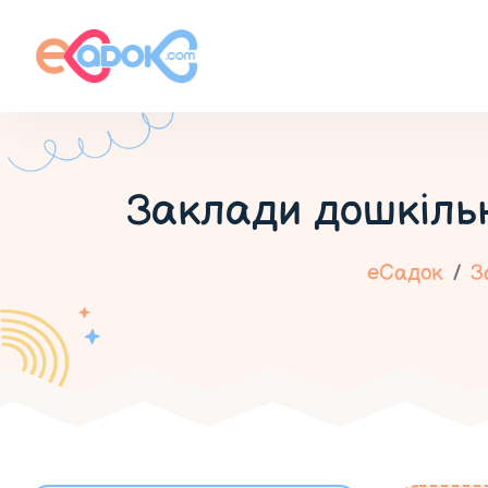
Заклади дошкільн
еСадок
З