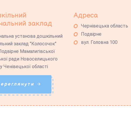
кільний
Адреса
чальний заклад
Чернівецька область
Подвірне
альна установа дошкільний
вул. Головна 100
льний заклад "Колосочок"
Подвірне Мамалигівської
ької ради Новоселицького
у Ченівецької області
Переглянути