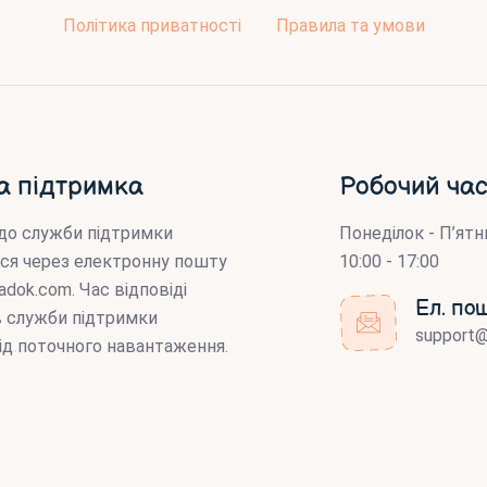
Політика приватності
Правила та умови
а підтримка
Робочий час
до служби підтримки
Понеділок - П’ятн
ся через електронну пошту
10:00 - 17:00
adok.com
. Час відповіді
Ел. по
ів служби підтримки
support
ід поточного навантаження.