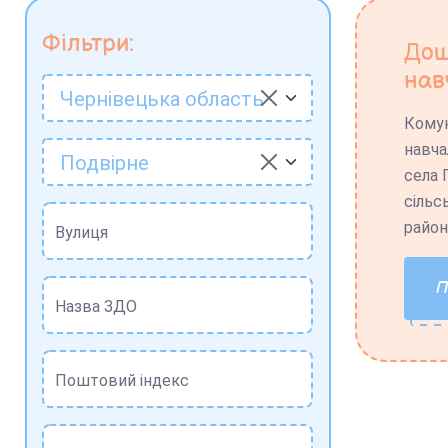
Фільтри:
Дош
нав
Чернівецька область
Комун
навча
Подвірне
села 
сільс
район
Вулиця
Назва ЗДО
Поштовий індекс