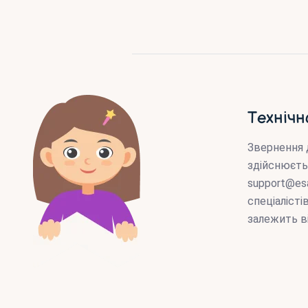
Технічн
Звернення 
здійснюєть
support@es
спеціаліст
залежить в