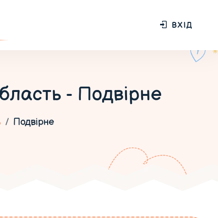
ВХІД
бласть - Подвірне
ь
Подвірне