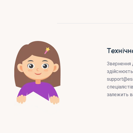
Технічн
Звернення 
здійснюєть
support@es
спеціаліст
залежить в