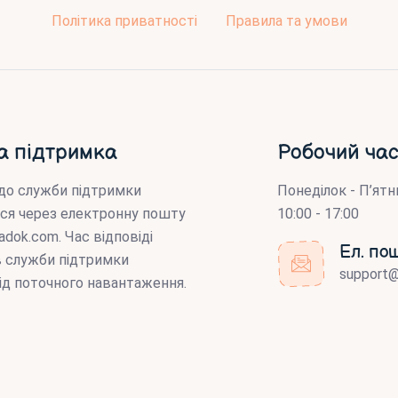
Політика приватності
Правила та умови
а підтримка
Робочий час
до служби підтримки
Понеділок - П’ятн
ся через електронну пошту
10:00 - 17:00
adok.com
. Час відповіді
Ел. по
ів служби підтримки
support
ід поточного навантаження.