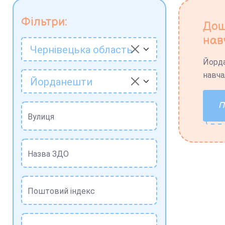
Фільтри:
Дош
нав
Чернівецька область
Йорд
навча
Йорданешти
Вулиця
Назва ЗДО
Поштовий індекс