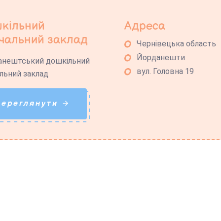
кільний
Адреса
чальний заклад
Чернівецька область
Йорданешти
анештський дошкільний
вул. Головна 19
льний заклад
Переглянути