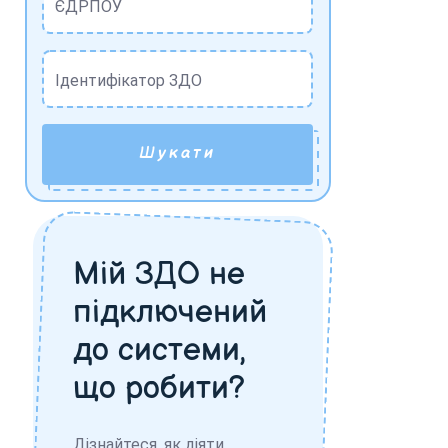
ЄДРПОУ
Ідентифікатор ЗДО
Шукати
Мій ЗДО не
підключений
до системи,
що робити?
Дізнайтеся, як діяти,