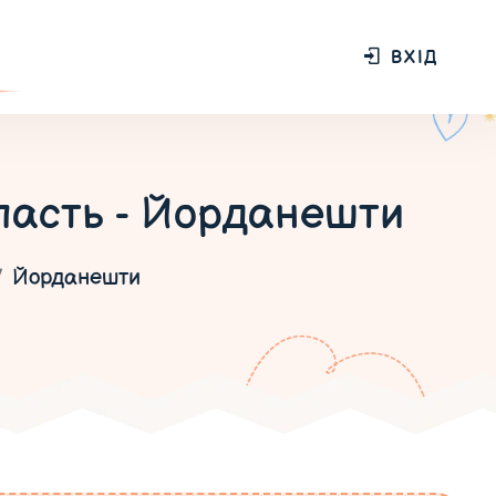
ВХІД
ласть - Йорданешти
Йорданешти