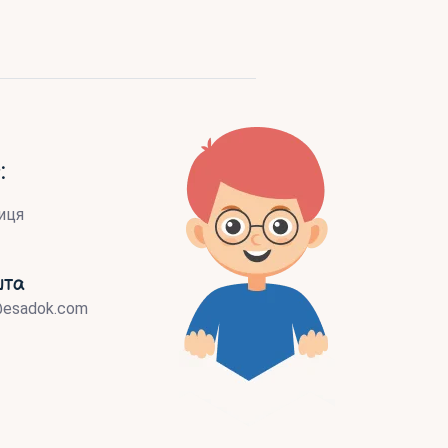
:
иця
шта
@esadok.com