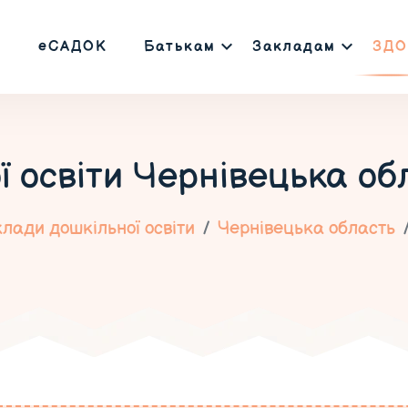
еСАДОК
Батькам
Закладам
ЗДО
ї освіти
Чернівецька об
лади дошкільної освіти
Чернівецька область