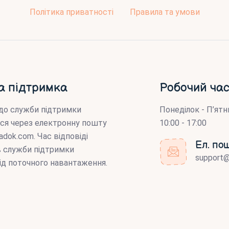
Політика приватності
Правила та умови
а підтримка
Робочий час
до служби підтримки
Понеділок - П’ятн
ся через електронну пошту
10:00 - 17:00
adok.com
. Час відповіді
Ел. по
ів служби підтримки
support
ід поточного навантаження.