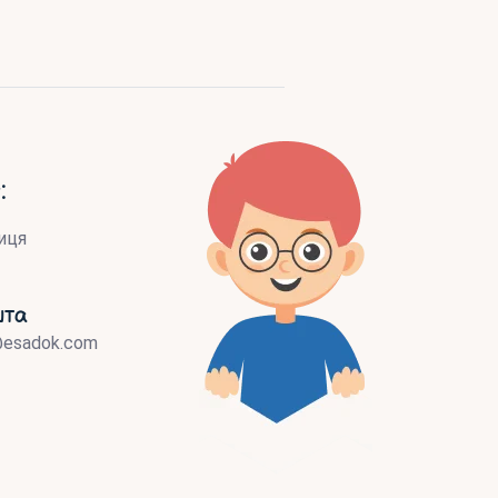
:
иця
шта
@esadok.com