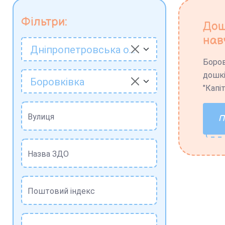
Фільтри:
Дош
нав
Дніпропетровська область
Боров
дошкі
Боровківка
"Капі
Вулиця
Назва ЗДО
Поштовий індекс