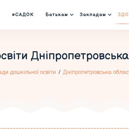
еСАДОК
Батькам
Закладам
ЗДО
освіти
Дніпропетровська
ди дошкільної освіти
Дніпропетровська облас