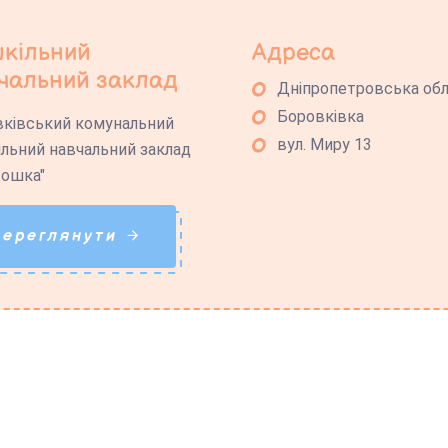
кільний
Адреса
чальний заклад
Дніпропетровська об
Боровківка
ківський комунальний
вул. Миру 13
льний навчальний заклад
тошка"
Переглянути