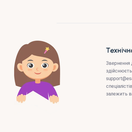
Технічн
Звернення 
здійснюєть
support@es
спеціаліст
залежить в