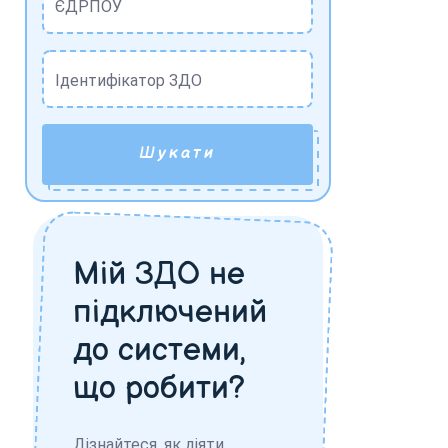
ЄДРПОУ
Ідентифікатор ЗДО
Шукати
Мій ЗДО не
підключений
до системи,
що робити?
Дізнайтеся, як діяти,