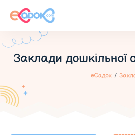
Заклади дошкільної 
еСадок
Закла