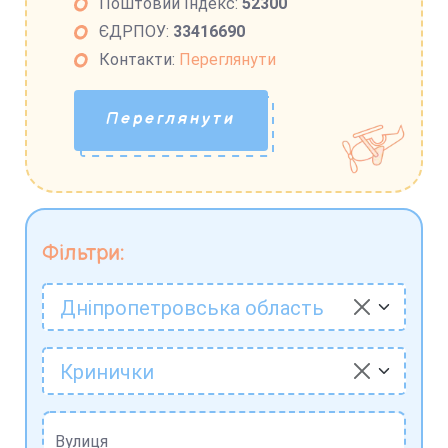
Поштовий Індекс:
52300
ЄДРПОУ:
33416690
Контакти:
Переглянути
Переглянути
Фільтри:
Дніпропетровська область
Кринички
Вулиця