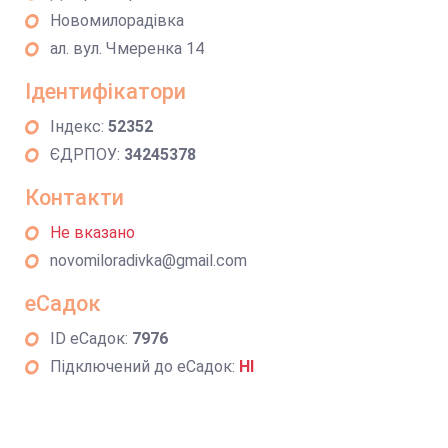
Новомилорадівка
ал. вул. Чмеренка 14
Ідентифікатори
Індекс:
52352
ЄДРПОУ:
34245378
Контакти
Не вказано
novomiloradivka@gmail.com
еСадок
ID еСадок:
7976
Підключений до еСадок:
НІ