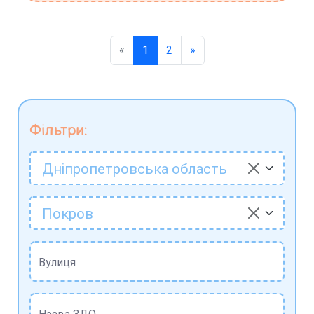
«
1
2
»
Фільтри:
Дніпропетровська область
Покров
Вулиця