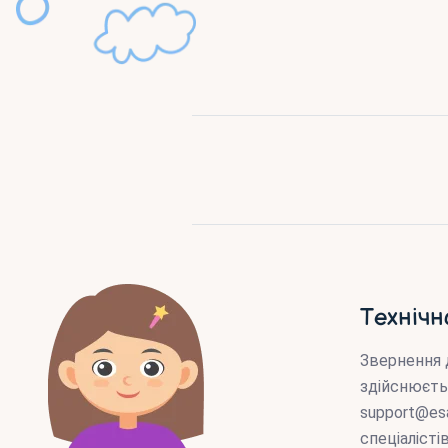
Технічн
Звернення 
здійснюєть
support@es
спеціаліст