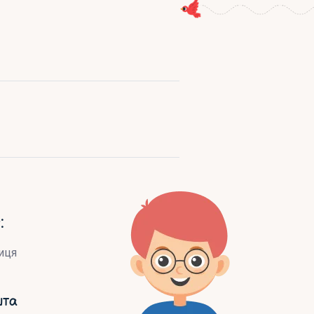
:
иця
шта