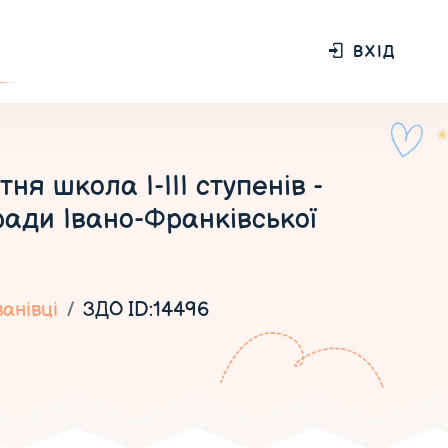
ВХІД
я школа І-ІІІ ступенів -
ади Івано-Франківської
ванівці
ЗДО ID:14496