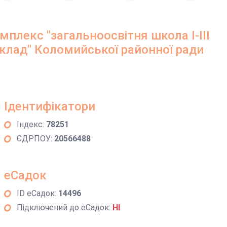
плекс "загальноосвітня школа І-ІІІ
аклад" Коломийської районної ради
Ідентифікатори
Індекс:
78251
ЄДРПОУ:
20566488
еСадок
ID еСадок:
14496
Підключений до еСадок:
НІ