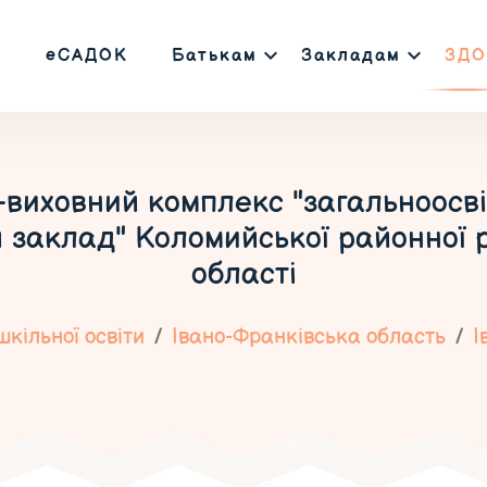
еСАДОК
Батькам
Закладам
ЗДО
виховний комплекс "загальноосвітн
 заклад" Коломийської районної р
області
кільної освіти
Івано-Франківська область
І