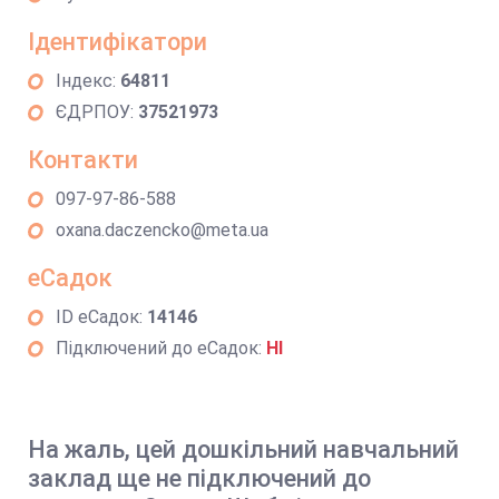
Ідентифікатори
Індекс:
64811
ЄДРПОУ:
37521973
Контакти
097-97-86-588
oxana.daczencko@meta.ua
еСадок
ID еСадок:
14146
Підключений до еСадок:
НІ
На жаль, цей дошкільний навчальний
заклад ще не підключений до