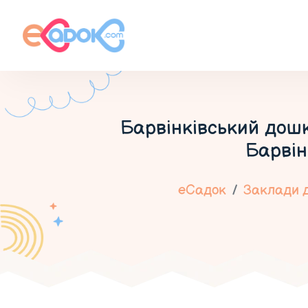
Барвінківський дош
Барвін
еСадок
Заклади д