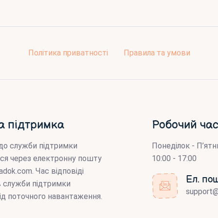
Політика приватності
Правила та умови
а підтримка
Робочий час
до служби підтримки
Понеділок - П’ятн
ся через електронну пошту
10:00 - 17:00
adok.com
. Час відповіді
Ел. по
ів служби підтримки
support
ід поточного навантаження.