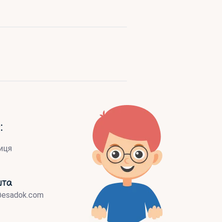
:
иця
шта
@esadok.com