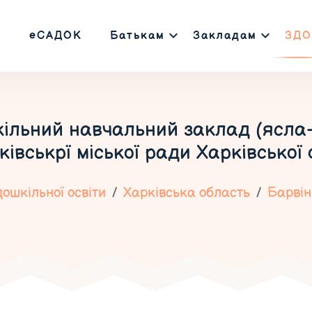
еСАДОК
Батькам
Закладам
ЗДО
кільний навчальний заклад (ясла
ківськрї міської ради Харківської 
ошкільної освіти
Харківська область
Барвін