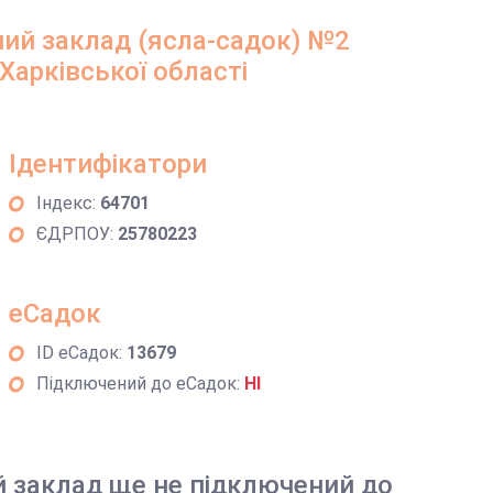
ний заклад (ясла-садок) №2
 Харківської області
Ідентифікатори
Індекс:
64701
ЄДРПОУ:
25780223
еСадок
ID еСадок:
13679
Підключений до еСадок:
НІ
й заклад ще не підключений до