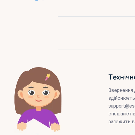
Технічн
Звернення 
здійснюєть
support@es
спеціаліст
залежить в