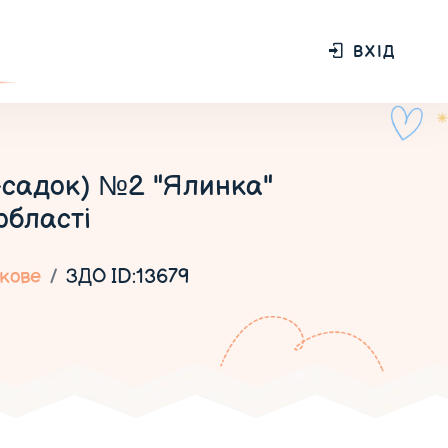
ВХІД
-садок) №2 "Ялинка"
області
кове
ЗДО ID:13679