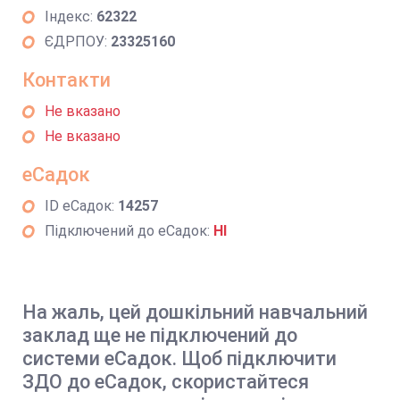
Індекс:
62322
ЄДРПОУ:
23325160
Контакти
Не вказано
Не вказано
еСадок
ID еСадок:
14257
Підключений до еСадок:
НІ
На жаль, цей дошкільний навчальний
заклад ще не підключений до
системи еСадок. Щоб підключити
ЗДО до еСадок, скористайтеся