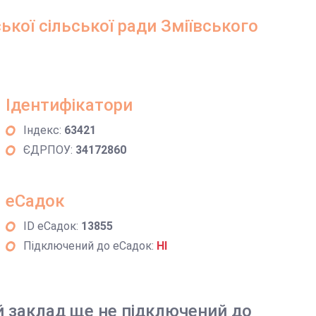
ької сільської ради Зміївського
Ідентифікатори
Індекс:
63421
ЄДРПОУ:
34172860
еСадок
ID еСадок:
13855
Підключений до еСадок:
НІ
й заклад ще не підключений до