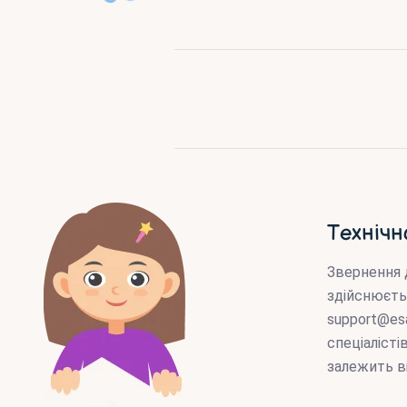
Технічн
Звернення 
здійснюєть
support@es
спеціаліст
залежить в