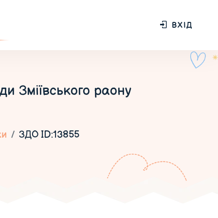
ВХІД
ди Зміївського раону
ки
ЗДО ID:13855