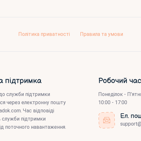
Політика приватності
Правила та умови
а підтримка
Робочий час
до служби підтримки
Понеділок - П’ятн
ся через електронну пошту
10:00 - 17:00
adok.com
. Час відповіді
Ел. по
ів служби підтримки
support
ід поточного навантаження.