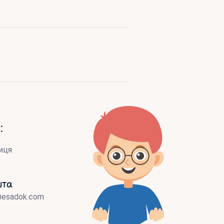
:
иця
шта
@esadok.com