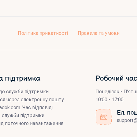
Політика приватності
Правила та умови
а підтримка
Робочий час
до служби підтримки
Понеділок - П’ятн
ся через електронну пошту
10:00 - 17:00
adok.com
. Час відповіді
Ел. по
ів служби підтримки
support
ід поточного навантаження.