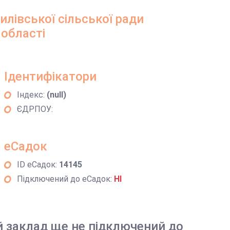
лівської сільської ради
 області
Ідентифікатори
Індекс:
(null)
ЄДРПОУ:
еСадок
ID еСадок:
14145
Підключений до еСадок:
НІ
й заклад ще не підключений до