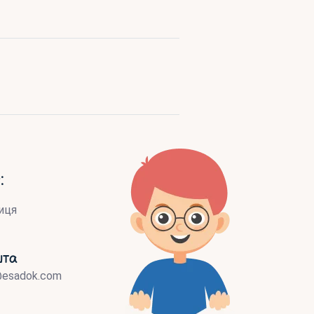
:
иця
шта
@esadok.com