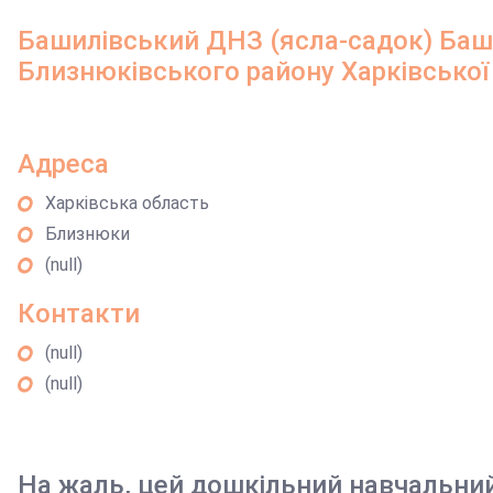
Башилівський ДНЗ (ясла-садок) Баши
Близнюківського району Харківської
Адреса
Харківська область
Близнюки
(null)
Контакти
(null)
(null)
На жаль, цей дошкільний навчальни