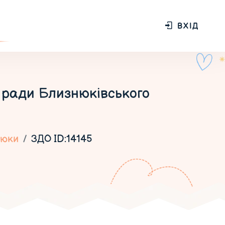
ВХІД
 ради Близнюківського
нюки
ЗДО ID:14145