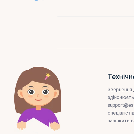
Технічн
Звернення 
здійснюєть
support@es
спеціаліст
залежить в