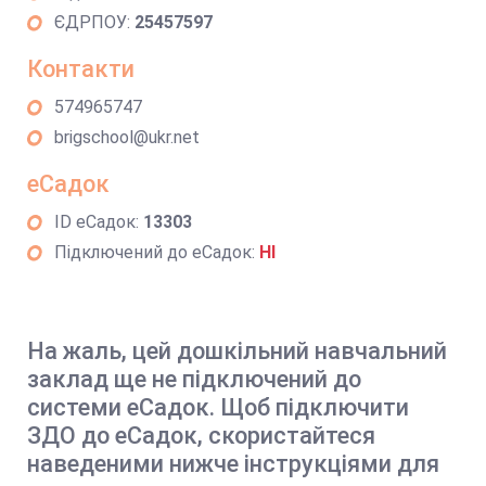
ЄДРПОУ:
25457597
Контакти
574965747
brigschool@ukr.net
еСадок
ID еСадок:
13303
Підключений до еСадок:
НІ
На жаль, цей дошкільний навчальний
заклад ще не підключений до
системи еСадок. Щоб підключити
ЗДО до еСадок, скористайтеся
наведеними нижче інструкціями для