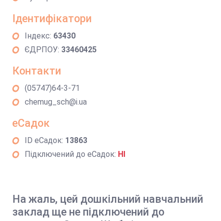
Ідентифікатори
Індекс:
63430
ЄДРПОУ:
33460425
Контакти
(05747)64-3-71
chemug_sch@i.ua
еСадок
ID еСадок:
13863
Підключений до еСадок:
НІ
На жаль, цей дошкільний навчальний
заклад ще не підключений до