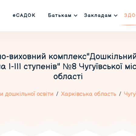
еСАДОК
Батькам
Закладам
ЗДО
но-виховний комплекс"Дошкільни
 І-ІІІ ступенів" №8 Чугуївської мі
області
 дошкільної освіти
Харківська область
Чугу