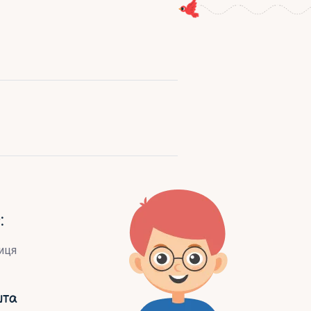
:
иця
шта