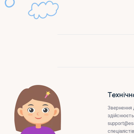
Технічн
Звернення 
здійснюєть
support@es
спеціаліст