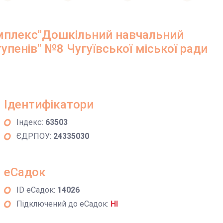
омплекс"Дошкільний навчальний
тупенів" №8 Чугуївської міської ради
Ідентифікатори
Індекс:
63503
ЄДРПОУ:
24335030
еСадок
ID еСадок:
14026
Підключений до еСадок:
НІ