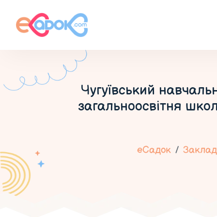
Чугуївський навчаль
загальноосвітня школа
еСадок
Заклади