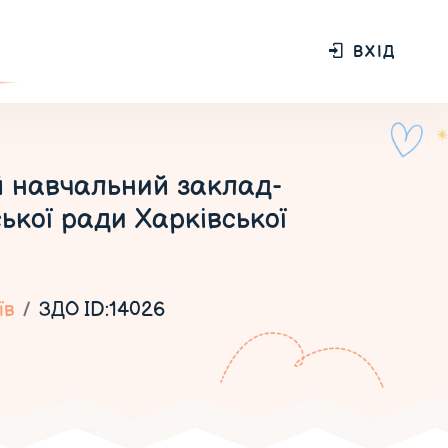
ВХІД
й навчальний заклад-
ської ради Харківської
їв
ЗДО ID:14026