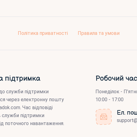
Політика приватності
Правила та умови
а підтримка
Робочий час
до служби підтримки
Понеділок - П’ятн
ся через електронну пошту
10:00 - 17:00
adok.com
. Час відповіді
Ел. по
ів служби підтримки
support
ід поточного навантаження.