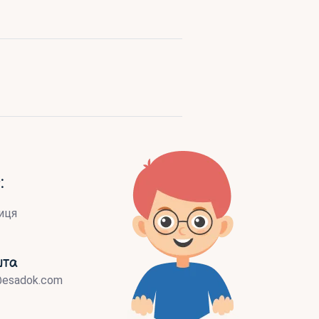
:
иця
шта
@esadok.com