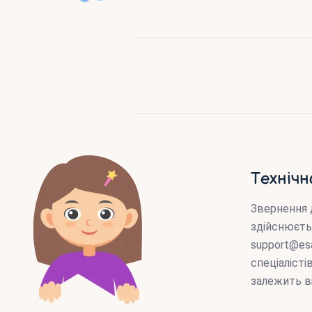
Технічн
Звернення 
здійснюєть
support@es
спеціаліст
залежить в