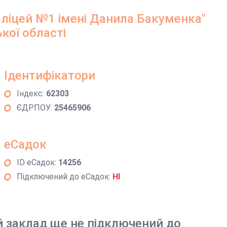
 ліцей №1 імені Данила Бакуменка"
кої області
Ідентифікатори
Індекс:
62303
ЄДРПОУ:
25465906
еСадок
ID еСадок:
14256
Підключений до еСадок:
НІ
й заклад ще не підключений до