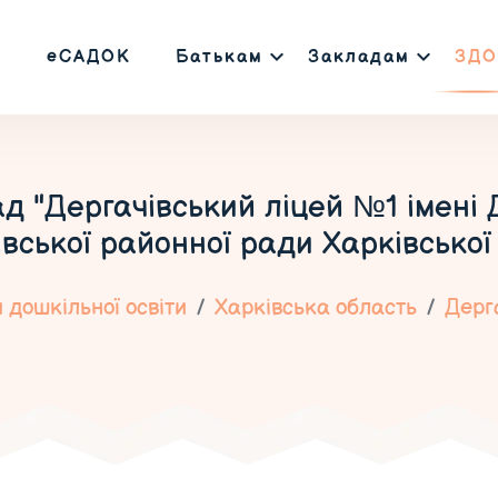
еСАДОК
Батькам
Закладам
ЗДО
д "Дергачівський ліцей №1 імені
вської районної ради Харківської
 дошкільної освіти
Харківська область
Дерг