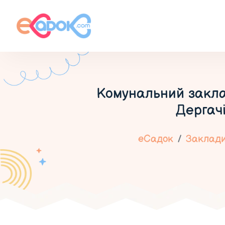
Комунальний закла
Дергачі
еСадок
Заклади