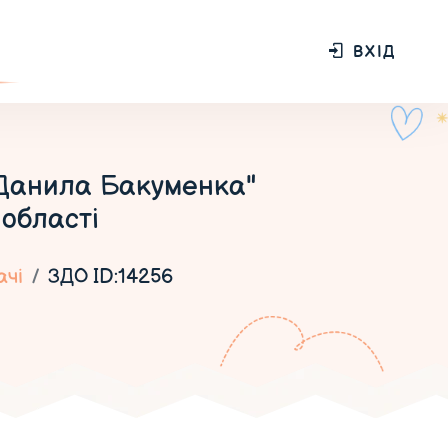
ВХІД
 Данила Бакуменка"
 області
ачі
ЗДО ID:14256