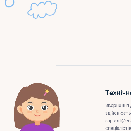
Технічн
Звернення 
здійснюєть
support@es
спеціаліст