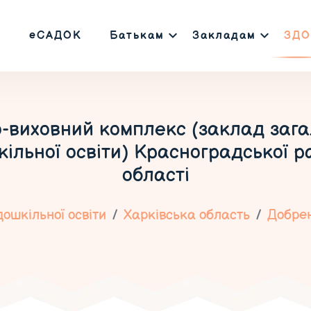
еСАДОК
Батькам
Закладам
ЗДО
виховний комплекс (заклад загаль
кільної освіти) Красноградської 
області
ошкільної освіти
Харківська область
Добре