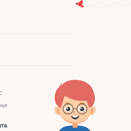
:
иця
шта