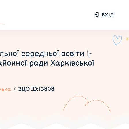
ВХІД
ної середньої освіти І-
районної ради Харківської
нька
ЗДО ID:13808