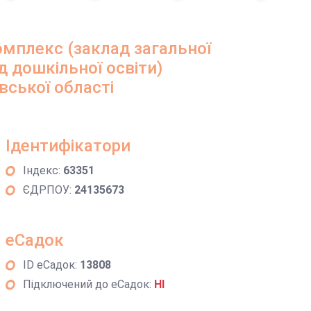
мплекс (заклад загальної
ад дошкільної освіти)
вської області
Ідентифікатори
Індекс:
63351
ЄДРПОУ:
24135673
еСадок
ID еСадок:
13808
Підключений до еСадок:
НІ