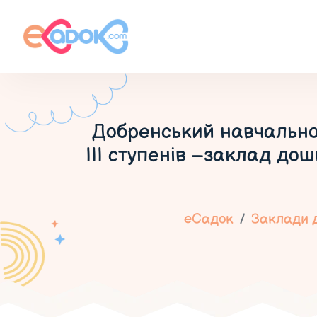
Добренський навчально-
ІІІ ступенів –заклад дош
еСадок
Заклади д