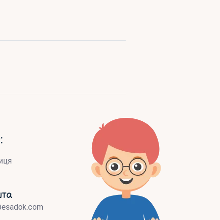
:
иця
шта
@esadok.com