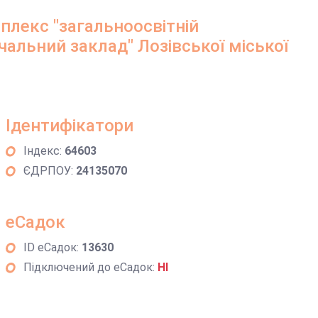
лекс "загальноосвітній
альний заклад" Лозівської міської
Ідентифікатори
Індекс:
64603
ЄДРПОУ:
24135070
еСадок
ID еСадок:
13630
Підключений до еСадок:
НІ