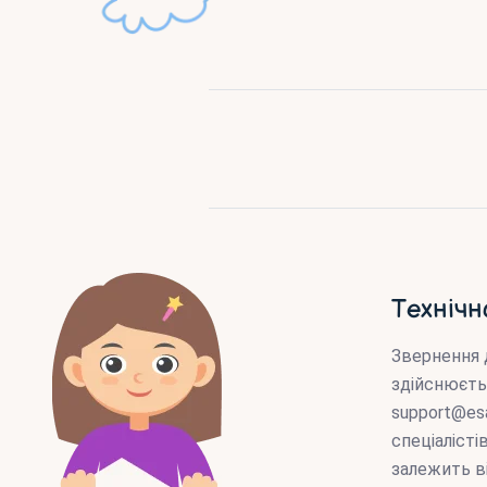
Технічн
Звернення 
здійснюєть
support@es
спеціаліст
залежить в