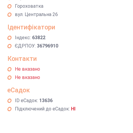
Гороховатка
вул. Центральна 26
Ідентифікатори
Індекс:
63822
ЄДРПОУ:
36796910
Контакти
Не вказано
Не вказано
еСадок
ID еСадок:
13636
Підключений до еСадок:
НІ