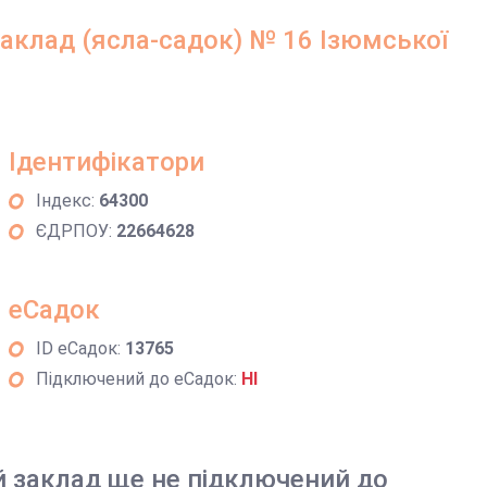
аклад (ясла-садок) № 16 Ізюмської
Ідентифікатори
Індекс:
64300
ЄДРПОУ:
22664628
еСадок
ID еСадок:
13765
Підключений до еСадок:
НІ
й заклад ще не підключений до