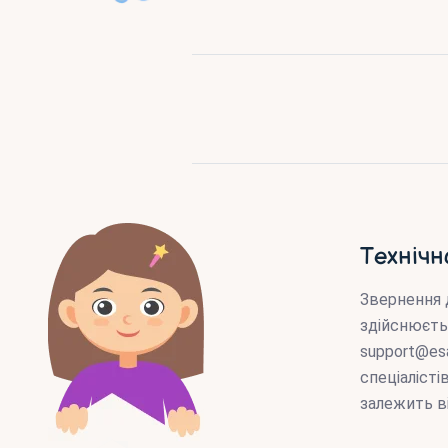
Технічн
Звернення 
здійснюєть
support@es
спеціаліст
залежить в