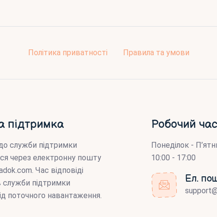
Політика приватності
Правила та умови
а підтримка
Робочий час
до служби підтримки
Понеділок - П’ятн
ся через електронну пошту
10:00 - 17:00
adok.com
. Час відповіді
Ел. по
ів служби підтримки
support
ід поточного навантаження.