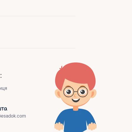
:
иця
шта
@esadok.com