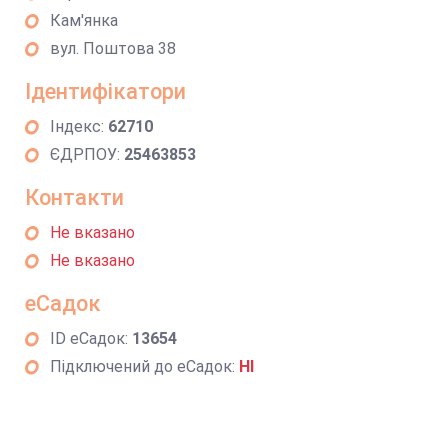
Кам'янка
вул. Поштова 38
Ідентифікатори
Індекс:
62710
ЄДРПОУ:
25463853
Контакти
Не вказано
Не вказано
еСадок
ID еСадок:
13654
Підключений до еСадок:
НІ