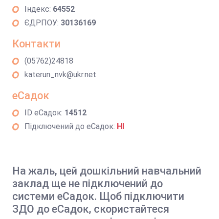
Індекс:
64552
ЄДРПОУ:
30136169
Контакти
(05762)24818
katerun_nvk@ukr.net
еСадок
ID еСадок:
14512
Підключений до еСадок:
НІ
На жаль, цей дошкільний навчальний
заклад ще не підключений до
системи еСадок. Щоб підключити
ЗДО до еСадок, скористайтеся