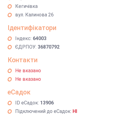
Кегичівка
вул. Калинова 26
Ідентифікатори
Індекс:
64003
ЄДРПОУ:
36870792
Контакти
Не вказано
Не вказано
еСадок
ID еСадок:
13906
Підключений до еСадок:
НІ