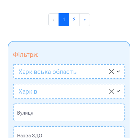
«
1
2
»
Фільтри:
Харківська область
Харків
Вулиця
Назва ЗДО