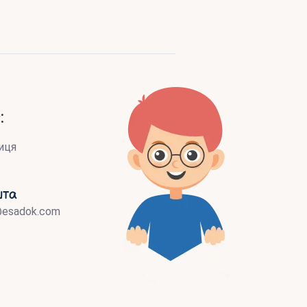
:
иця
шта
@esadok.com