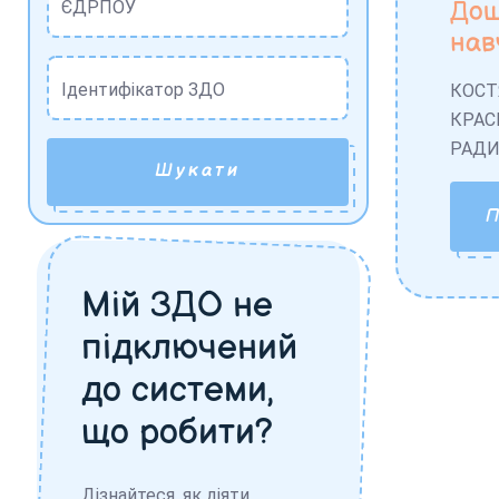
Дош
ЄДРПОУ
нав
Ідентифікатор ЗДО
КОСТ
КРАС
РАДИ
Шукати
Мій ЗДО не
підключений
до системи,
що робити?
Дізнайтеся, як діяти,