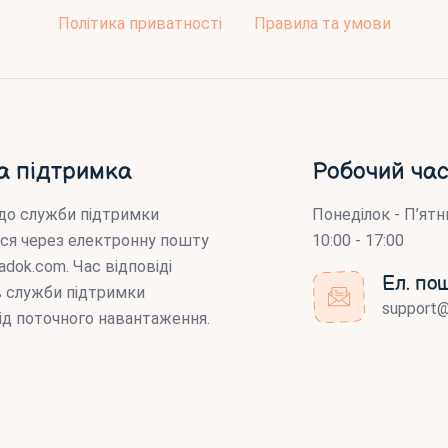
Політика приватності
Правила та умови
а підтримка
Робочий час
до служби підтримки
Понеділок - П’ятн
ся через електронну пошту
10:00 - 17:00
adok.com
. Час відповіді
Ел. по
ів служби підтримки
support
ід поточного навантаження.