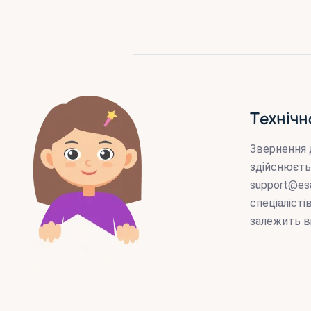
Технічн
Звернення 
здійснюєть
support@es
спеціаліст
залежить в