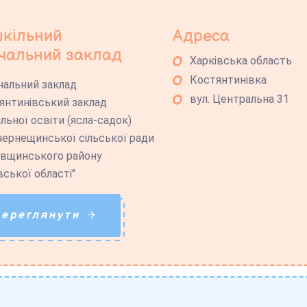
кільний
Адреса
чальний заклад
Харківська область
Костянтинівка
альний заклад
вул. Центральна 31
янтинівський заклад
льної освіти (ясла-садок)
ернещинської сільської ради
вщинського району
вської області"
Переглянути