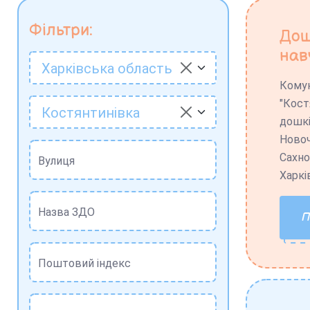
Фільтри:
Дош
нав
Харківська область
Комун
"Кост
Костянтинівка
дошкі
Новоч
Сахно
Вулиця
Харкі
Назва ЗДО
Поштовий індекс