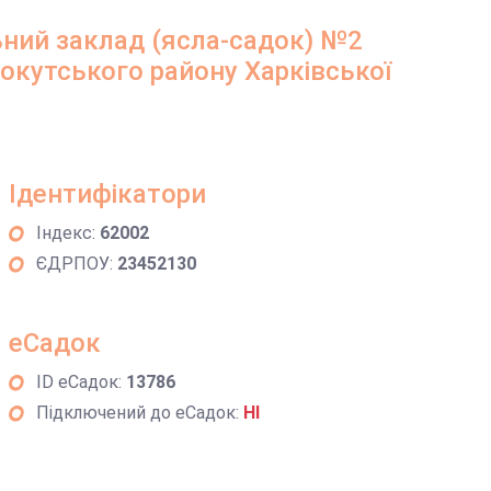
ний заклад (ясла-садок) №2
окутського району Харківської
Ідентифікатори
Індекс:
62002
ЄДРПОУ:
23452130
еСадок
ID еСадок:
13786
Підключений до еСадок:
НІ