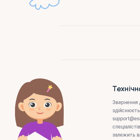
Технічн
Звернення 
здійснюєть
support@es
спеціаліст
залежить в