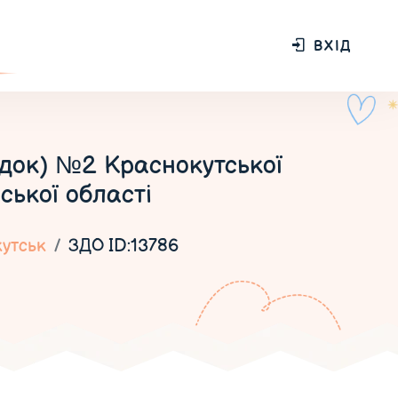
ВХІД
док) №2 Краснокутської
ської області
утськ
ЗДО ID:13786