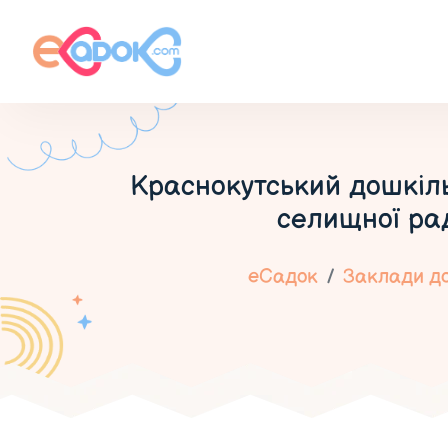
Краснокутський дошкіл
селищної рад
еСадок
Заклади до