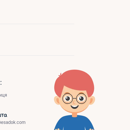
:
иця
шта
@esadok.com