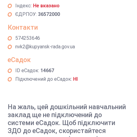
Індекс:
Не вказано
ЄДРПОУ:
36572000
Контакти
574253646
nvk2@kupyansk-rada.gov.ua
еСадок
ID еСадок:
14667
Підключений до еСадок:
НІ
На жаль, цей дошкільний навчальний
заклад ще не підключений до
системи еСадок. Щоб підключити
ЗДО до еСадок, скористайтеся