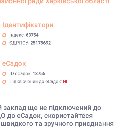
районної ради Харківської області
Ідентифікатори
Індекс:
63754
ЄДРПОУ:
25175692
еСадок
ID еСадок:
13755
Підключений до еСадок:
НІ
й заклад ще не підключений до
О до еСадок, скористайтеся
 швидкого та зручного приєднання