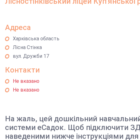
Лісностінківський ліцей Куп'янської 
Адреса
Харківська область
Лісна Стінка
вул. Дружби 17
Контакти
Не вказано
Не вказано
На жаль, цей дошкільний навчальни
системи еСадок. Щоб підключити ЗД
наведеними нижче інструкціями для