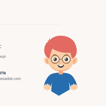
:
иця
шта
@esadok.com