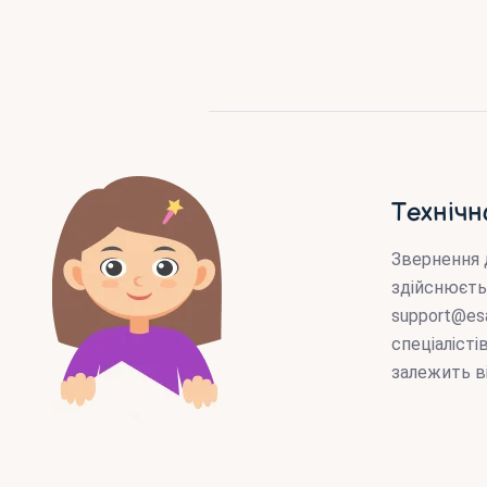
Технічн
Звернення 
здійснюєть
support@es
спеціаліст
залежить в