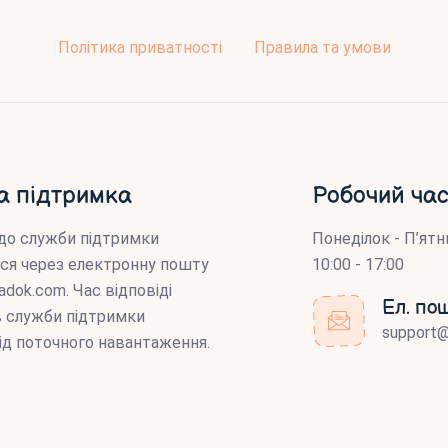
Політика приватності
Правила та умови
а підтримка
Робочий час
до служби підтримки
Понеділок - П’ятн
ся через електронну пошту
10:00 - 17:00
adok.com
. Час відповіді
Ел. по
ів служби підтримки
support
ід поточного навантаження.