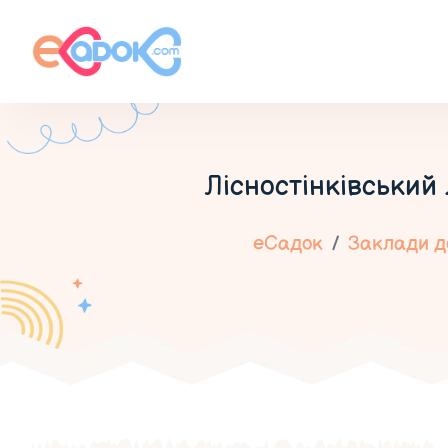
Лісностінківський
еСадок
Заклади до