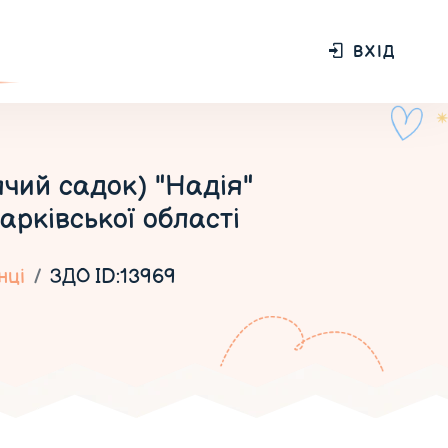
ВХІД
чий садок) "Надія"
арківської області
нці
ЗДО ID:13969