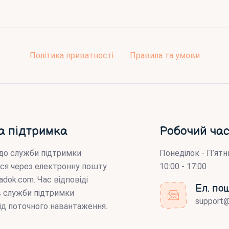
Політика приватності
Правила та умови
а підтримка
Робочий час
до служби підтримки
Понеділок - П’ятн
ся через електронну пошту
10:00 - 17:00
adok.com
. Час відповіді
Ел. по
ів служби підтримки
support
ід поточного навантаження.