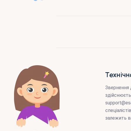
Технічн
Звернення 
здійснюєть
support@es
спеціаліст
залежить в