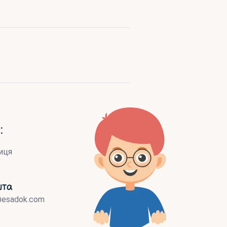
:
иця
шта
@esadok.com