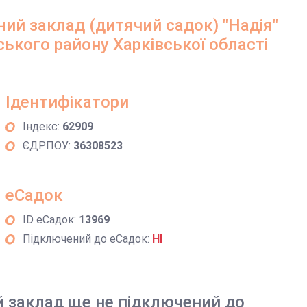
ий заклад (дитячий садок) "Надія"
ського району Харківської області
Ідентифікатори
Індекс:
62909
ЄДРПОУ:
36308523
еСадок
ID еСадок:
13969
Підключений до еСадок:
НІ
й заклад ще не підключений до