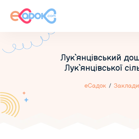
Лук`янцівський до
Лук`янцівської сі
еСадок
Заклади 