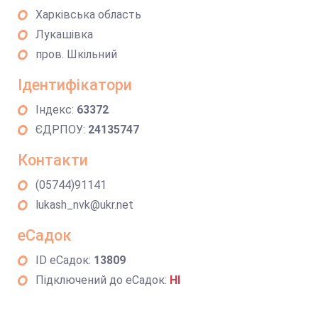
Харківська область
Лукашівка
пров. Шкільний
Ідентифікатори
Індекс:
63372
ЄДРПОУ:
24135747
Контакти
(05744)91141
lukash_nvk@ukr.net
еСадок
ID еСадок:
13809
Підключений до еСадок:
НІ