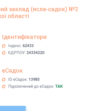
ий заклад (ясла-садок) №2
ої області
Ідентифікатори
Індекс:
62433
ЄДРПОУ:
24334220
еСадок
ID еСадок:
13985
Підключений до еСадок:
ТАК