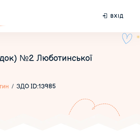
ВХІД
док) №2 Люботинської
тин
ЗДО ID:13985