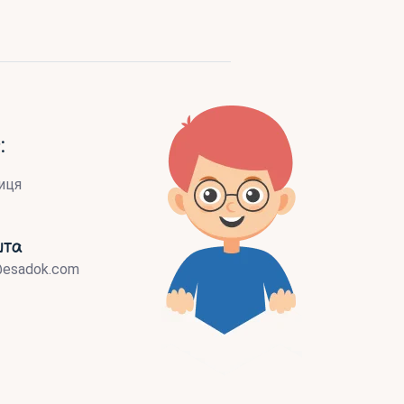
:
иця
шта
@esadok.com