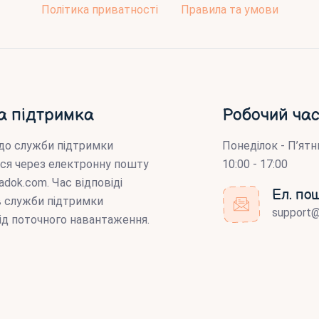
Політика приватності
Правила та умови
а підтримка
Робочий час
до служби підтримки
Понеділок - П’ятн
ся через електронну пошту
10:00 - 17:00
adok.com
. Час відповіді
Ел. по
ів служби підтримки
support
ід поточного навантаження.