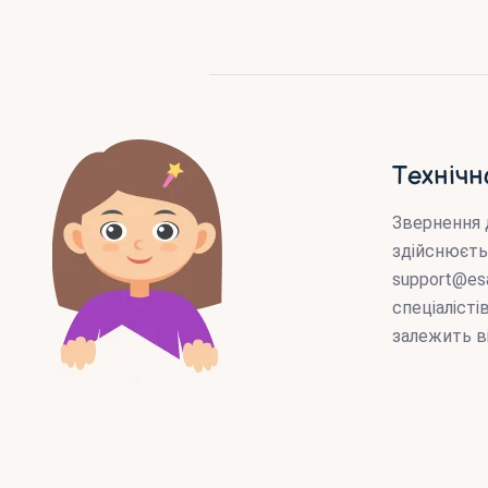
Технічн
Звернення 
здійснюєть
support@es
спеціаліст
залежить в