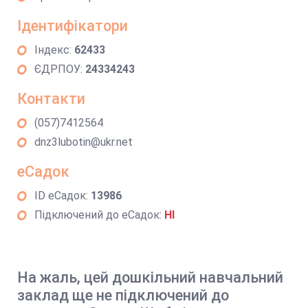
Ідентифікатори
Індекс:
62433
ЄДРПОУ:
24334243
Контакти
(057)7412564
dnz3lubotin@ukr.net
еСадок
ID еСадок:
13986
Підключений до еСадок:
НІ
На жаль, цей дошкільний навчальний
заклад ще не підключений до