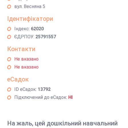
вул. Весняна 5
Ідентифікатори
Індекс:
62020
ЄДРПОУ:
25791557
Контакти
Не вказано
Не вказано
еСадок
ID еСадок:
13792
Підключений до еСадок:
НІ
На жаль, цей дошкільний навчальний