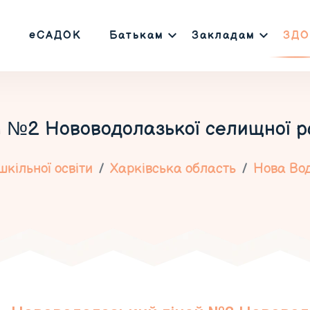
еСАДОК
Батькам
Закладам
ЗДО
 №2 Нововодолазької селищної ра
кільної освіти
Харківська область
Нова Во