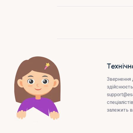
Технічн
Звернення 
здійснюєть
support@es
спеціаліст
залежить в