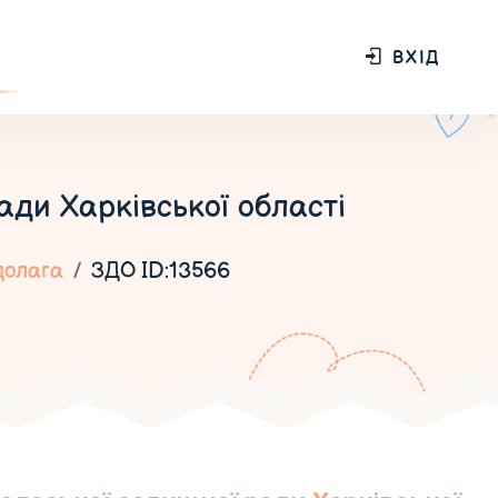
ВХІД
ди Харківської області
долага
ЗДО ID:13566