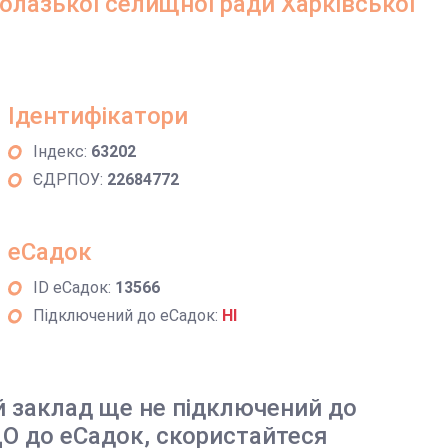
лазької селищної ради Харківської
Ідентифікатори
Індекс:
63202
ЄДРПОУ:
22684772
еСадок
ID еСадок:
13566
Підключений до еСадок:
НІ
й заклад ще не підключений до
О до еСадок, скористайтеся