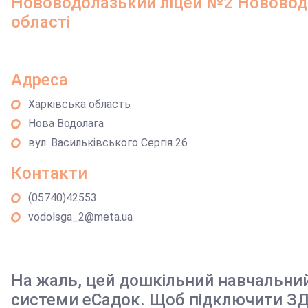
Нововодолазький ліцей №2 Нововодо
області
Адреса
Харківська область
Нова Водолага
вул. Васильківського Сергія 26
Контакти
(05740)42553
vodolsga_2@meta.ua
На жаль, цей дошкільний навчальни
системи еСадок. Щоб підключити ЗД