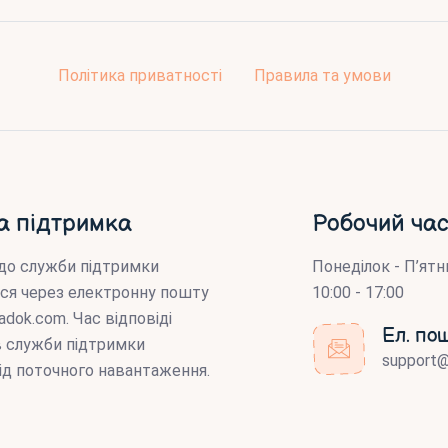
Політика приватності
Правила та умови
а підтримка
Робочий час
до служби підтримки
Понеділок - П’ятн
ся через електронну пошту
10:00 - 17:00
adok.com
. Час відповіді
Ел. по
ів служби підтримки
support
ід поточного навантаження.