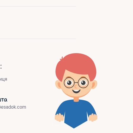
:
иця
шта
@esadok.com