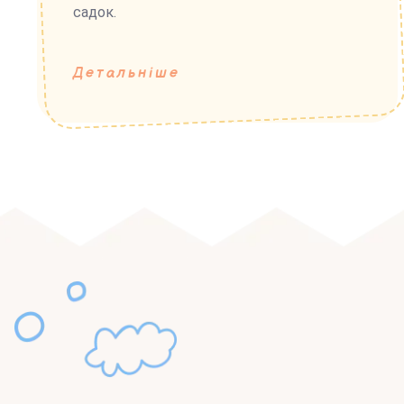
садок.
Детальніше