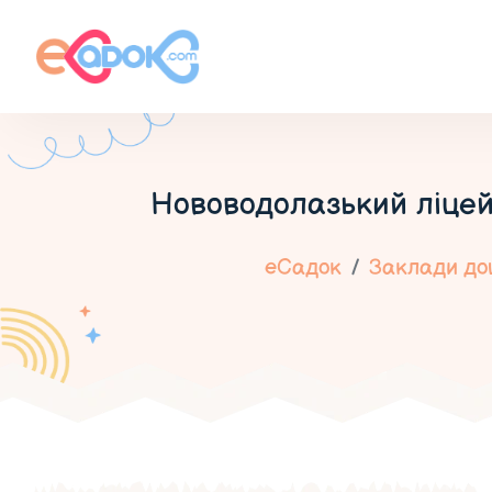
Нововодолазький ліцей
еСадок
Заклади дош