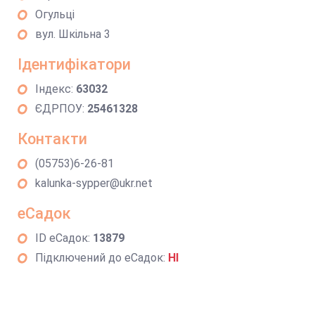
Огульці
вул. Шкільна 3
Ідентифікатори
Індекс:
63032
ЄДРПОУ:
25461328
Контакти
(05753)6-26-81
kalunka-sypper@ukr.net
еСадок
ID еСадок:
13879
Підключений до еСадок:
НІ