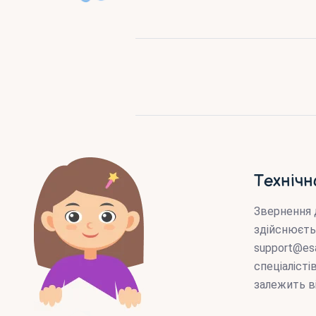
Технічн
Звернення 
здійснюєть
support@es
спеціаліст
залежить в