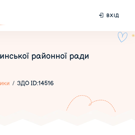
ВХІД
инської районної ради
ники
ЗДО ID:14516