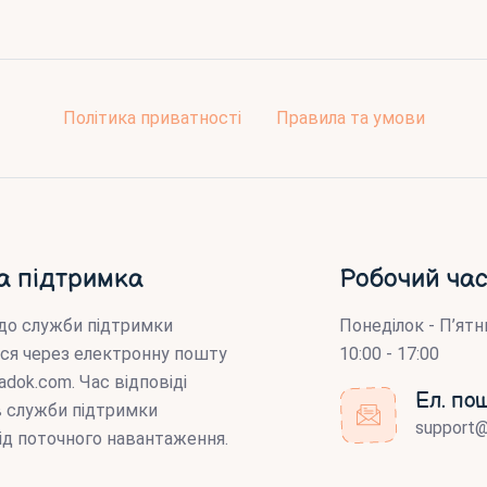
Політика приватності
Правила та умови
а підтримка
Робочий час
до служби підтримки
Понеділок - П’ятн
ся через електронну пошту
10:00 - 17:00
adok.com
. Час відповіді
Ел. по
ів служби підтримки
support
ід поточного навантаження.