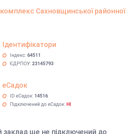
 комплекс Сахновщинської районної
Ідентифікатори
Індекс:
64511
ЄДРПОУ:
23145793
еСадок
ID еСадок:
14516
Підключений до еСадок:
НІ
й заклад ще не підключений до