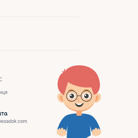
:
иця
шта
@esadok.com